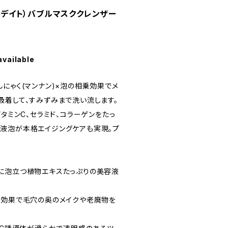
ィカデイト）バブルマスククレンザー
available
にゃく(マンナン)×泡の相乗効果でメ
吸着して、すみずみまで洗い流します。
ビタミンC、セラミド、コラーゲンをたっ
液泡が本格エイジングケアも実現。プ
に泡立つ植物エキスたっぷりの美容液
乗効果で毛穴の奥のメイクや老廃物を