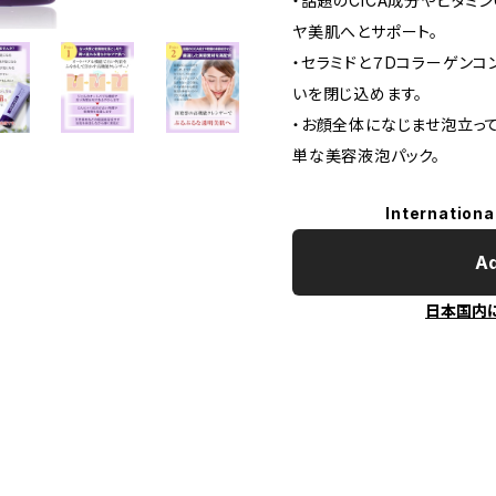
・話題のCICA成分やビタ
ヤ美肌へとサポート。
・セラミドと７Dコラーゲン
いを閉じ込めます。
・お顔全体になじませ泡立っ
単な美容液泡パック。
Internationa
Ad
日本国内