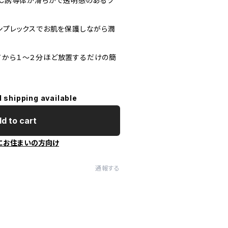
ミンC誘導体が滑らかで透明感のあるツ
コンプレックスでお肌を保護しながら潤
てから１～２分ほど放置するだけの簡
l shipping available
d to cart
にお住まいの方向け
通報する