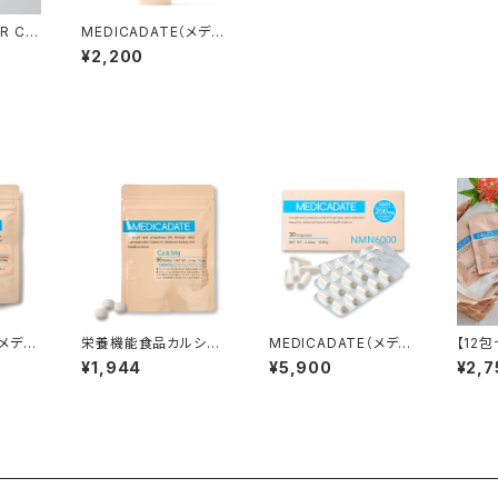
R CR
MEDICADATE（メディ
ー テラ
カデイト）薬用スムーズ
¥2,200
リムーバー
（メディ
栄養機能食品カルシウ
MEDICADATE（メディ
【12包
サプリ
ム＋マグネシウムサプリ
カデイト）NMNサプリメ
DAT
¥1,944
¥5,900
¥2,7
性食
ント6000mg
バスパ
入り