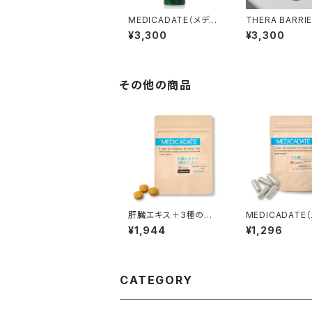
MEDICADATE（メディ
THERA BARRIE
カデイト）ハーブピーリ
EAM（ビーティ
¥3,300
¥3,300
ングジェル
バリアクリーム)
その他の商品
肝臓エキス＋3種のウ
MEDICADATE
コン
カデイト）ヘム鉄
¥1,944
¥1,296
メント【栄養機能
品】
CATEGORY