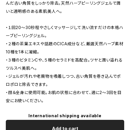
んだ古い角質をしっかり除去。天然ハーブピーリングジェルで潤
いと透明感のある素肌美人へ。
・１回20～30秒程やさしくマッサージして洗い流すだけの本格ハ
ーブピーリングジェル。
・２種の茶葉エキスや話題のCICA成分など、厳選天然ハーブ素材
10種を1本に凝縮。
・３種のビタミンCや、５種のセラミドを高配合。ツヤと潤い溢れる
ツルスベ美肌へ。
・ジェルが汚れや老廃物を吸着しつつ、古い角質を巻き込んでポ
ロポロと除去できます。
・顔＆全身に使用可能。お肌の状態に合わせて、週に2～3回を目
安にお使いください。
International shipping available
Add to cart